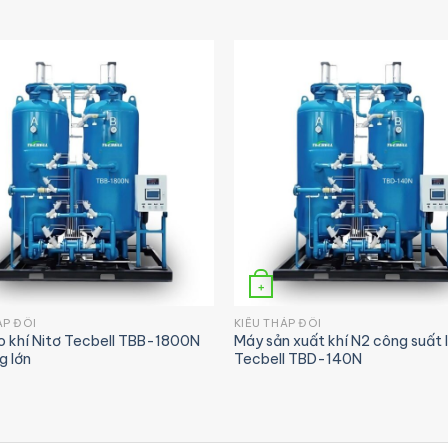
+
ÁP ĐÔI
KIỂU THÁP ĐÔI
o khí Nitơ Tecbell TBB-1800N
Máy sản xuất khí N2 công suất 
g lớn
Tecbell TBD-140N