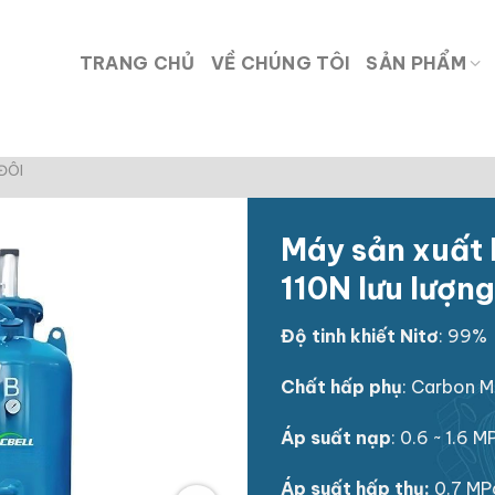
TRANG CHỦ
VỀ CHÚNG TÔI
SẢN PHẨM
ĐÔI
Máy sản xuất 
110N lưu lượng
Độ tinh khiết Nitơ
: 99%
Chất hấp phụ
: Carbon M
Áp suất nạp
: 0.6 ~ 1.6 M
Áp suất hấp thụ:
0.7 MP