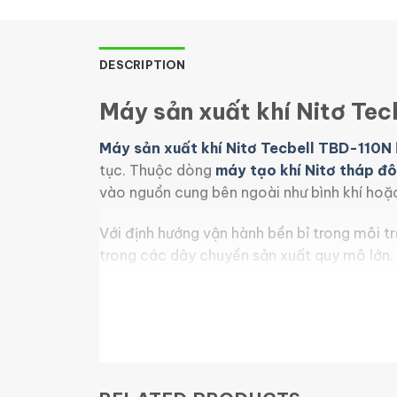
DESCRIPTION
Máy sản xuất khí Nitơ Tecb
Máy sản xuất khí Nitơ Tecbell TBD-110N
tục. Thuộc dòng
máy tạo khí Nitơ tháp đ
vào nguồn cung bên ngoài như bình khí hoặc
Với định hướng vận hành bền bỉ trong môi t
trong các dây chuyền sản xuất quy mô lớn.