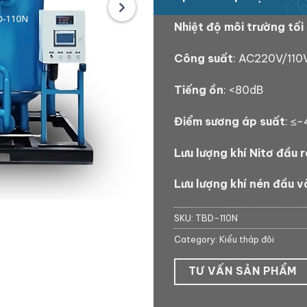
Nhiệt độ môi trường tối
Công suất
: AC220V/11
Tiếng ồn
: <80dB
Điểm sương áp suất
: ≤
Lưu lượng khí Nitơ đầu r
Lưu lượng khí nén đầu v
SKU:
TBD-110N
Category:
Kiểu tháp đôi
TƯ VẤN SẢN PHẨM