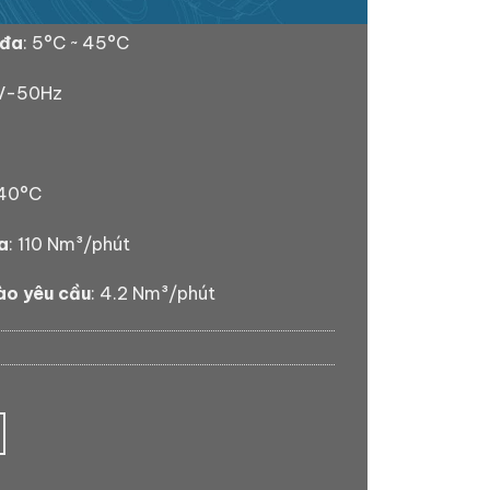
 đa
: 5°C ~ 45°C
0V-50Hz
-40°C
a
: 110 Nm³/phút
ào yêu cầu
: 4.2 Nm³/phút