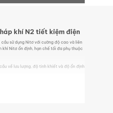
háp khí N2 tiết kiệm điện
 cầu sử dụng Nitơ với cường độ cao và liên
 khí Nitơ ổn định, hạn chế tối đa phụ thuộc
u về lưu lượng, độ tinh khiết và độ ổn định