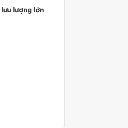
lưu lượng lớn
thống sử dụng Nitơ thường xuyên với mức
í trơ ổn định và an toàn.
 từ đó đảm bảo tiến độ và chất lượng sản
arbon Molecular Sieve)
để tách Nitơ hiệu
o khí diễn ra liên tục và ổn định hơn so với