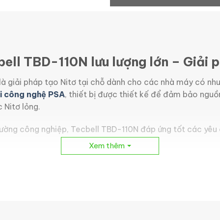
ell TBD-110N lưu lượng lớn – Giải p
là giải pháp tạo Nitơ tại chỗ dành cho các nhà máy có nhu
ôi công nghệ PSA
, thiết bị được thiết kế để đảm bảo nguồn
 Nitơ lỏng.
rường công nghiệp, Tecbell TBD-110N đáp ứng tốt các yêu cầ
Xem thêm