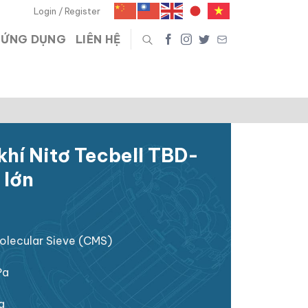
Login / Register
ỨNG DỤNG
LIÊN HỆ
khí Nitơ Tecbell TBD-
 lớn
olecular Sieve (CMS)
Pa
a