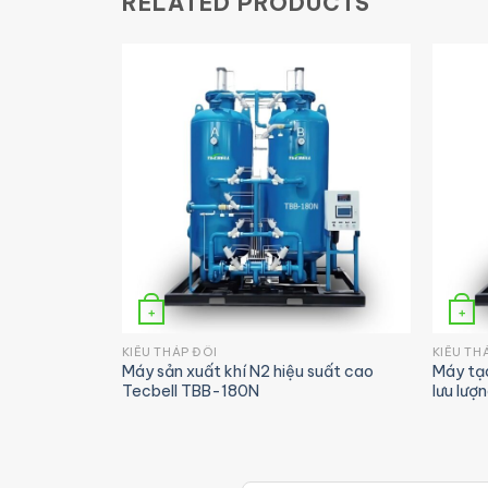
RELATED PRODUCTS
+
+
KIỂU THÁP ĐÔI
KIỂU TH
g suất lớn
Máy sản xuất khí N2 hiệu suất cao
Máy tạ
Tecbell TBB-180N
lưu lượn