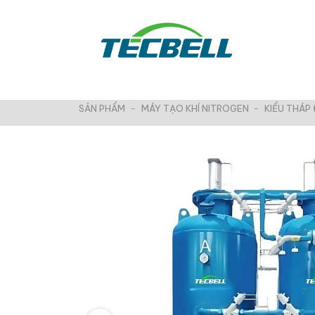
Chuyển
đến
nội
dung
SẢN PHẨM
-
MÁY TẠO KHÍ NITROGEN
-
KIỂU THÁP 