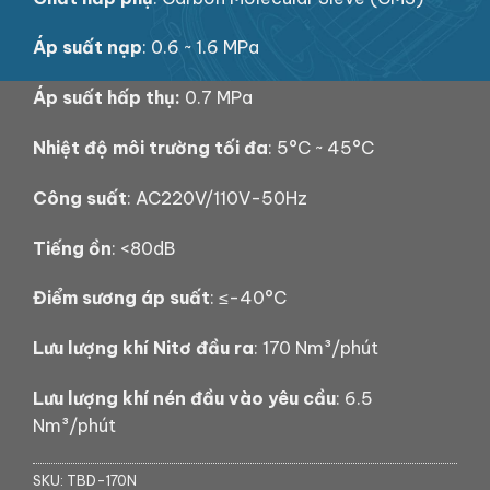
Áp suất nạp
: 0.6 ~ 1.6 MPa
Áp suất hấp thụ:
0.7 MPa
Nhiệt độ môi trường tối đa
: 5°C ~ 45°C
Công suất
: AC220V/110V-50Hz
Tiếng ồn
: <80dB
Điểm sương áp suất
: ≤-40°C
Lưu lượng khí Nitơ đầu ra
: 170 Nm³/phút
Lưu lượng khí nén đầu vào yêu cầu
: 6.5
Nm³/phút
SKU:
TBD-170N