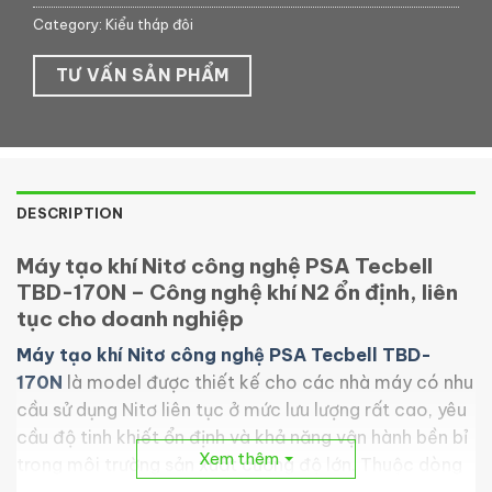
Category:
Kiểu tháp đôi
TƯ VẤN SẢN PHẨM
DESCRIPTION
Máy tạo khí Nitơ công nghệ PSA Tecbell
TBD-170N – Công nghệ khí N2 ổn định, liên
tục cho doanh nghiệp
Máy tạo khí Nitơ công nghệ PSA Tecbell TBD-
170N
là model được thiết kế cho các nhà máy có nhu
cầu sử dụng Nitơ liên tục ở mức lưu lượng rất cao, yêu
cầu độ tinh khiết ổn định và khả năng vận hành bền bỉ
Xem thêm
trong môi trường sản xuất cường độ lớn. Thuộc dòng