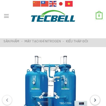
Chuyển
đến
nội
0
dung
SẢN PHẨM
-
MÁY TẠO KHÍ NITROGEN
-
KIỂU THÁP ĐÔI