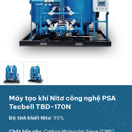
Máy tạo khí Nitơ công nghệ PSA
Tecbell TBD-170N
Độ tinh khiết Nitơ
: 99%
Chất hấp phụ
: Carbon Molecular Sieve (CMS)