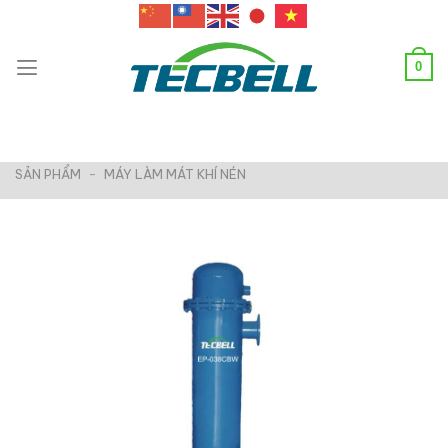
Chuyển
đến
nội
0
dung
SẢN PHẨM
-
MÁY LÀM MÁT KHÍ NÉN