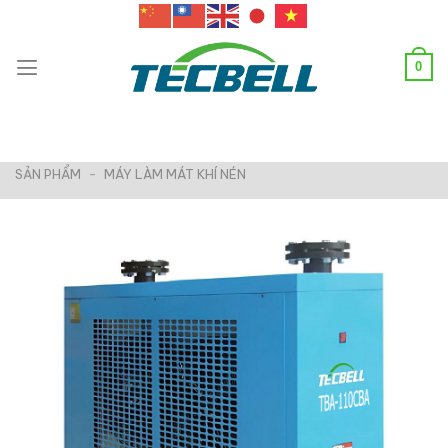
Chuyển
đến
nội
0
dung
SẢN PHẨM
-
MÁY LÀM MÁT KHÍ NÉN