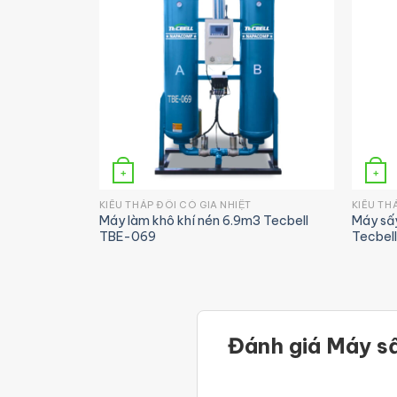
+
+
IỆT
KIỂU THÁP ĐÔI CÓ GIA NHIỆT
KIỂU THA
3 tiết kiệm
Máy làm khô khí nén 6.9m3 Tecbell
Máy sấy
TBE-069
Tecbel
Đánh giá Máy sấ