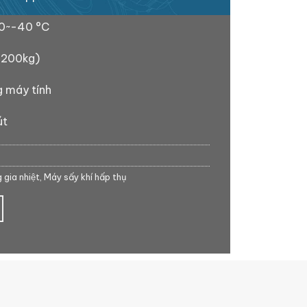
0~-40 °C
(1200kg)
g máy tính
út
 gia nhiệt
,
Máy sấy khí hấp thụ