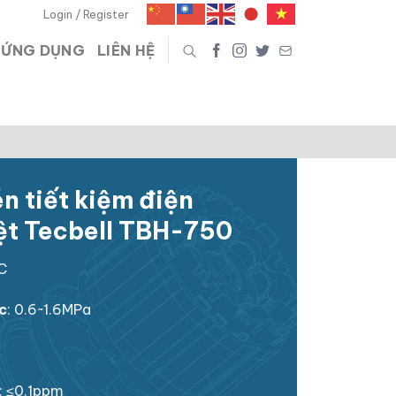
Login / Register
ỨNG DỤNG
LIÊN HỆ
n tiết kiệm điện
ệt Tecbell TBH-750
°C
c
: 0.6~1.6MPa
: ≤0.1ppm