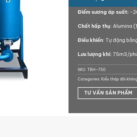
Điểm sương áp suất:
-2
Chất hấp thụ
: Alumina 
Điều khiển
: Tự động bằn
Lưu lượng khí:
75m3/ph
SKU:
TBH-750
Categories:
Kiểu tháp đôi không
TƯ VẤN SẢN PHẨM