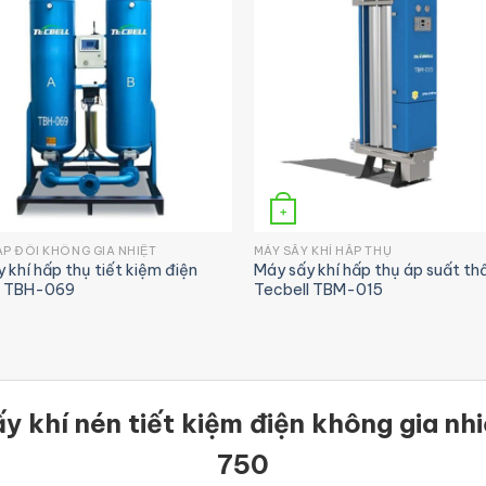
+
́P ĐÔI KHÔNG GIA NHIỆT
MÁY SẤY KHÍ HẤP THỤ
 khí hấp thụ tiết kiệm điện
Máy sấy khí hấp thụ áp suất th
l TBH-069
Tecbell TBM-015
y khí nén tiết kiệm điện không gia nh
750