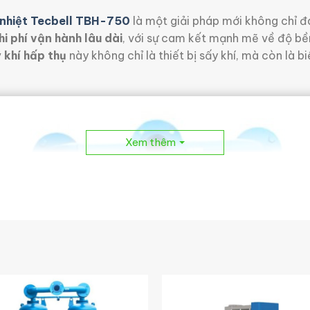
a nhiệt Tecbell TBH-750
là một giải pháp mới không chỉ đá
i phí vận hành lâu dài
, với sự cam kết mạnh mẽ về độ bền
 khí hấp thụ
này không chỉ là thiết bị sấy khí, mà còn là b
Xem thêm