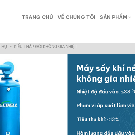
TRANG CHỦ
VỀ CHÚNG TÔI
SẢN PHẨM
 THỤ
-
KIỂU THÁP ĐÔI KHÔNG GIA NHIỆT
Máy sấy khí né
không gia nhi
Nhiệt độ đầu vào
: ≤38 
Phạm vi áp suất làm việ
Tiêu thụ khí
: ≤13%
Hàm lượng dầu đầu vào