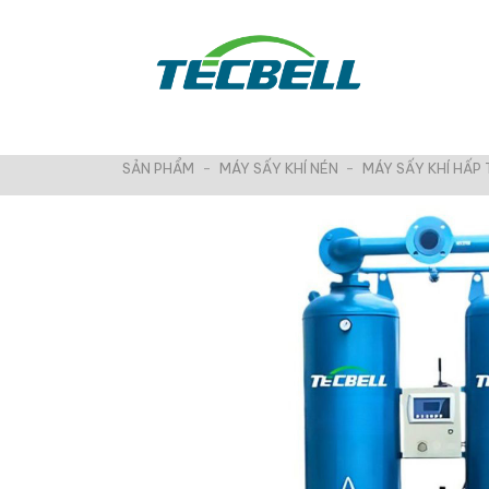
Chuyển
đến
nội
dung
SẢN PHẨM
-
MÁY SẤY KHÍ NÉN
-
MÁY SẤY KHÍ HẤP