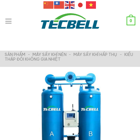
Chuyển
đến
nội
0
dung
SẢN PHẨM
-
MÁY SẤY KHÍ NÉN
-
MÁY SẤY KHÍ HẤP THỤ
-
KIỂU
THÁP ĐÔI KHÔNG GIA NHIỆT