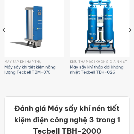
MÁY SẤY KHÍ HẤP THỤ
KIỂU THÁP ĐÔI KHÔNG GIA NHIỆT
Máy sấy khí tiết kiệm năng
Máy sấy khí tháp đôi không
lượng Tecbell TBM-070
nhiệt Tecbell TBH-026
Điểm mạnh nổi bật của máy sấy khí nén tiết
kiệm điện công nghệ 3 trong 1 Tecbell TBH-
2000
Đánh giá Máy sấy khí nén tiết
Máy sấy khí nén tiết kiệm điện Tecbell TBH-2000
kiệm điện công nghệ 3 trong 1
là cỗ máy công nghệ cao, được thiết kế để đáp ứng
các tiêu chuẩn công nghiệp khắt khe, mang lại hiệu
Tecbell TBH-2000
suất vượt trội và độ bền sắc thép. Dưới đây là những