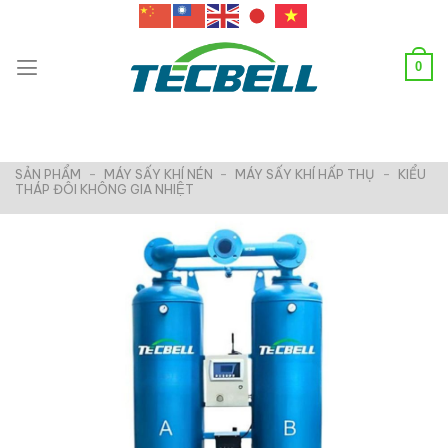
Chuyển
đến
nội
0
dung
SẢN PHẨM
-
MÁY SẤY KHÍ NÉN
-
MÁY SẤY KHÍ HẤP THỤ
-
KIỂU
THÁP ĐÔI KHÔNG GIA NHIỆT