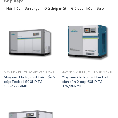
Sắp xếp:
Mới nhất
Bán chạy
Giá thấp nhất
Giá cao nhất
Sale
MÁY NÉN KHÍ TRỤC VÍT VSD 2 CẤP
MÁY NÉN KHÍ TRỤC VÍT VSD 2 CẤP
Máy nén khí trục vít biến tần 2
Máy nén khí trục vít Tecbell
cấp Tecbell 500HP TA-
biến tần 2 cấp 60HP TA-
355A/7EPMII
37A/8EPMII