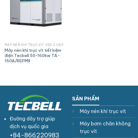
MÁY NÉN KHÍ TRỤC VÍT VSD 2 CẤP
Máy nén khí trục vít tiết kiệm
điện Tecbell 55~160kw TA-
160A/8EPMⅡ
SẢN PHẨM
Máy nén khí trục vít
Đường dây trợ giúp
Máy bơm chân không
dịch vụ quốc gia
trục vít
+84-866220983