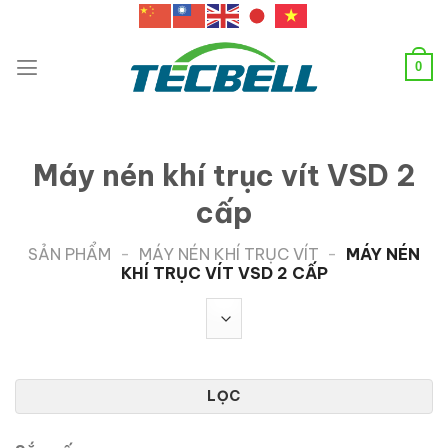
Chuyển
đến
nội
0
dung
Máy nén khí trục vít VSD 2
cấp
SẢN PHẨM
-
MÁY NÉN KHÍ TRỤC VÍT
-
MÁY NÉN
KHÍ TRỤC VÍT VSD 2 CẤP
LỌC